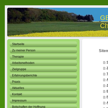
G
Ch
Startseite
Zu meiner Person
Site
Therapie
S
Arbeitsmethoden
Zielgruppe
Erfahrungsberichte
Praxis
Aktuelles
Kontakt
Impressum
Botschaften der Hoffnung