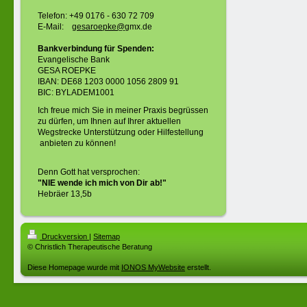
Telefon: +49 0176 - 630 72 709
E-Mail:
gesaroepke@g
mx.de
Bankverbindung für Spenden:
Evangelische Bank
GESA ROEPKE
IBAN: DE68 1203 0000 1056 2809 91
BIC: BYLADEM1001
Ich freue mich Sie in meiner Praxis begrüssen
zu dürfen, um Ihnen auf Ihrer aktuellen
Wegstrecke Unterstützung oder Hilfestellung
anbieten zu können!
Denn Gott hat versprochen:
"NIE wende ich mich von Dir ab!"
Hebräer 13,5b
Druckversion
|
Sitemap
© Christlich Therapeutische Beratung
Diese Homepage wurde mit
IONOS MyWebsite
erstellt.